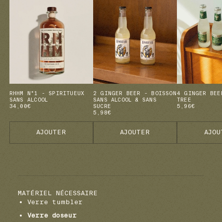
RHHM N°1 - SPIRITUEUX
2 GINGER BEER - BOISSON
4 GINGER BEE
SANS ALCOOL
SANS ALCOOL & SANS
TREE
34,00€
SUCRE
5,96€
5,98€
AJOUTER
AJOUTER
AJOU
MATÉRIEL NÉCESSAIRE
Verre tumbler
Verre doseur