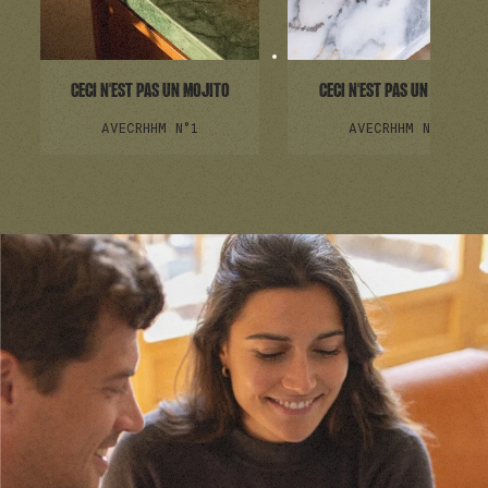
CECI N'EST PAS UN MOJITO
CECI N'EST PAS UN MAI TAI
AVEC
RHHM N°1
AVEC
RHHM N°1