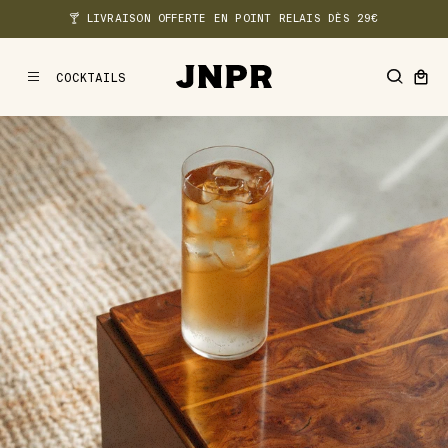
🍸 LIVRAISON OFFERTE EN POINT RELAIS DÈS 29€
COCKTAILS
MENU