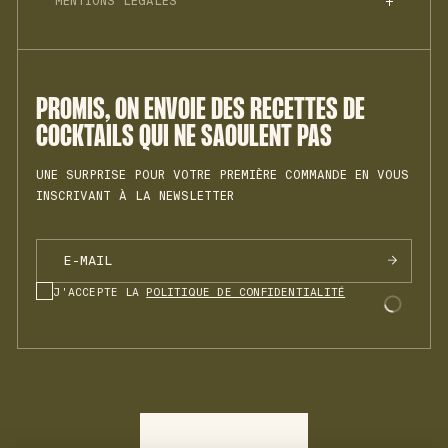
MENTIONS LÉGALES
PROFESSIONNELS
RECYCLAGE
MON COMPTE
SPRZ N°1
POLITIQUE DE CONFIDENTIALITÉ
REJOINDRE L'ÉQUIPE
BTTR N°1
CONDITIONS GÉNÉRALES DE VENTE
INSTAGRAM
COOKIES
RHHM N°1
MENTIONS LÉGALES
PROMIS, ON ENVOIE DES RECETTES DE
VRMH N°1
COCKTAILS QUI NE SAOULENT PAS
UNE SURPRISE POUR VOTRE PREMIÈRE COMMANDE EN VOUS
INSCRIVANT À LA NEWSLETTER
J'ACCEPTE LA
POLITIQUE DE CONFIDENTIALITÉ