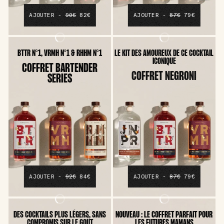
AJOUTER -
90€
82€
AJOUTER -
87€
79€
BTTR N°1, VRMH N°1 & RHHM N°1
LE KIT DES AMOUREUX DE CE COCKTAIL
ICONIQUE
COFFRET BARTENDER
COFFRET NEGRONI
SERIES
AJOUTER -
92€
84€
AJOUTER -
87€
79€
DES COCKTAILS PLUS LÉGERS, SANS
NOUVEAU : LE COFFRET PARFAIT POUR
COMPROMIS SUR LE GOÛT
LES FUTURES MAMANS