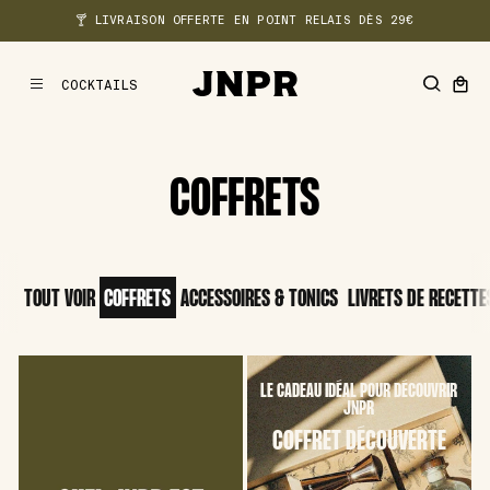
🍸 LIVRAISON OFFERTE EN POINT RELAIS DÈS 29€
COCKTAILS
MENU
COFFRETS
TOUT VOIR
COFFRETS
ACCESSOIRES & TONICS
LIVRETS DE RECETTE
LE CADEAU IDÉAL POUR DÉCOUVRIR
JNPR
COFFRET DÉCOUVERTE