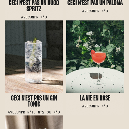
CECI N'EST PAS UN HUGO
CECI N'EST PAS UN PALOMA
SPRITZ
AVEC
JNPR N°3
AVEC
JNPR N°3
CECI N'EST PAS UN GIN
LA VIE EN ROSE
TONIC
AVEC
JNPR N°3
AVEC
JNPR N°1, N°2 OU N°3