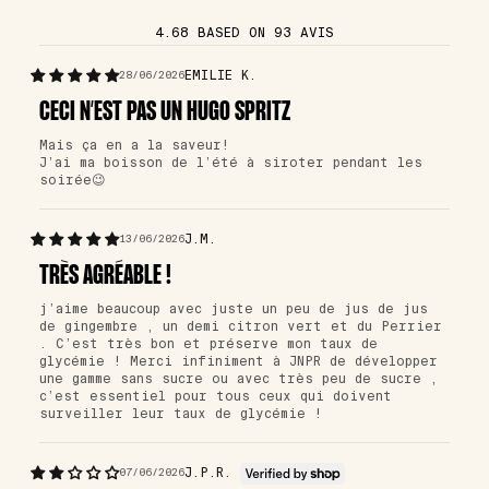
4.68 BASED ON 93 AVIS
EMILIE K.
28/06/2026
CECI N’EST PAS UN HUGO SPRITZ
Mais ça en a la saveur!
J’ai ma boisson de l’été à siroter pendant les
soirée😉
J.M.
13/06/2026
TRÈS AGRÉABLE !
j’aime beaucoup avec juste un peu de jus de jus
de gingembre , un demi citron vert et du Perrier
. C’est très bon et préserve mon taux de
glycémie ! Merci infiniment à JNPR de développer
une gamme sans sucre ou avec très peu de sucre ,
c’est essentiel pour tous ceux qui doivent
surveiller leur taux de glycémie !
J.P.R.
07/06/2026