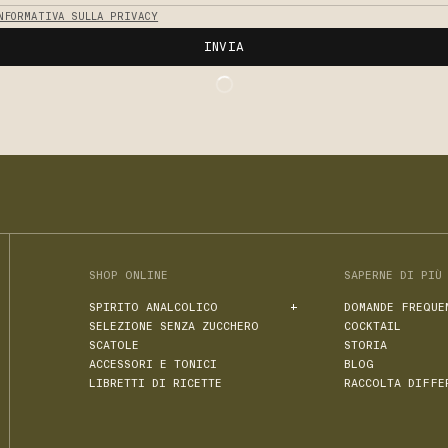
NFORMATIVA SULLA PRIVACY
INVIA
SHOP ONLINE
SAPERNE DI PIÙ
SPIRITO ANALCOLICO
DOMANDE FREQUE
SELEZIONE SENZA ZUCCHERO
COCKTAIL
TUTTI I NOSTRI APERITIVI ANALCOLICI
SCATOLE
STORIA
JNPR N. 1
ACCESSORI E TONICI
BLOG
LIBRETTI DI RICETTE
RACCOLTA DIFFE
JNPR N. 2
JNPR N°3
SPRZ N. 1