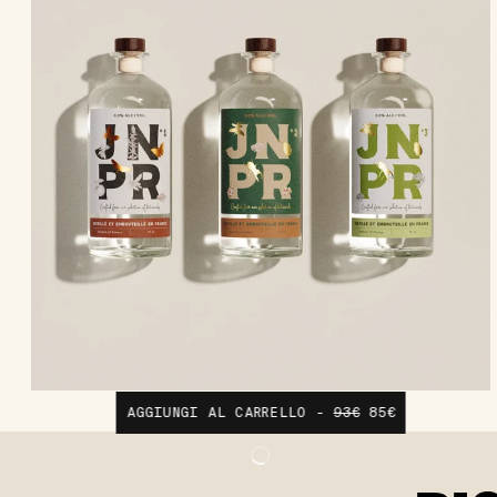
AGGIUNGI AL CARRELLO -
93€
85€