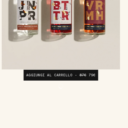
AGGIUNGI AL CARRELLO -
87€
79€