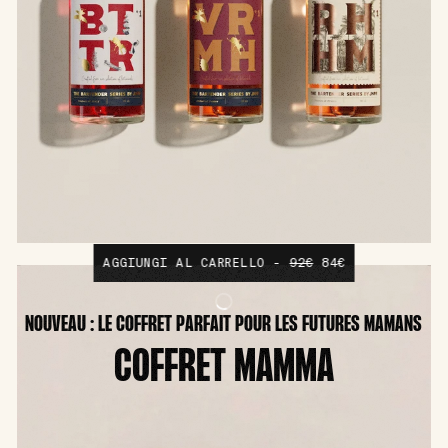
AGGIUNGI AL CARRELLO -
92€
84€
NOUVEAU : LE COFFRET PARFAIT POUR LES FUTURES MAMANS
COFFRET MAMMA