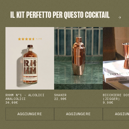
IL KIT PERFETTO PER QUESTO COCKTAIL
RHHM N°1 - ALCOLICI
SHAKER
BICCHIERE DO
ANALCOLICI
22,90€
(JIGGER)
34,00€
9,90€
AGGIUNGERE
AGGIUNGERE
AGGIU