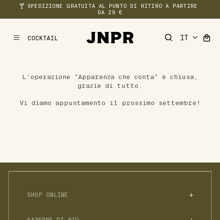
🍸 SPEDIZIONE GRATUITA AL PUNTO DI RITIRO A PARTIRE 
DA 29 €
COCKTAIL
MENU
L'operazione "Apparenza che conta" è chiusa,
grazie di tutto.
Vi diamo appuntamento il prossimo settembre!
SHOP ONLINE
SPIRITO ANALCOLICO
SAPERNE DI PIÙ