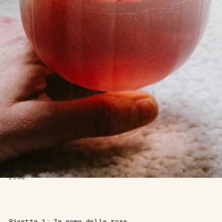
3 RICETTE PER COCKTAIL
ANALCOLICI ALLA ROSA
Mentre la festa della mamma e l'estate si 
avvicinano rapidamente, ecco 3 
idee di 
ricette di 
cocktail analcolici
 facili da realizzare a casa 
per un aperitivo originale e analcolico a base di 
rosa.
Ricetta 1: In nome della rosa