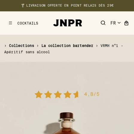
🍸 LIVRAISON OFFERTE EN POINT RELAIS DÈS 29€
COCKTAILS
MENU
›
Collections
›
La collection bartender
›
VRMH n°1 -
Apéritif sans alcool