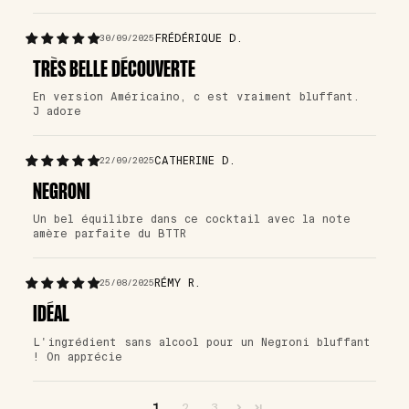
FRÉDÉRIQUE D.
30/09/2025
TRÈS BELLE DÉCOUVERTE
En version Américaino, c est vraiment bluffant.
J adore
CATHERINE D.
22/09/2025
NEGRONI
Un bel équilibre dans ce cocktail avec la note
amère parfaite du BTTR
RÉMY R.
25/08/2025
IDÉAL
L'ingrédient sans alcool pour un Negroni bluffant
! On apprécie
1
2
3