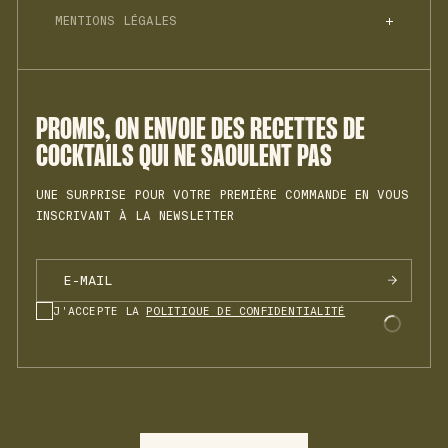
HELLO@JNPRSPIRITS.COM
BLOG
JNPR N°3
MENTIONS LÉGALES
PROFESSIONNELS
RECYCLAGE
MON COMPTE
SPRZ N°1
POLITIQUE DE CONFIDENTIALITÉ
REJOINDRE L'ÉQUIPE
BTTR N°1
CONDITIONS GÉNÉRALES DE VENTE
INSTAGRAM
COOKIES
RHHM N°1
MENTIONS LÉGALES
PROMIS, ON ENVOIE DES RECETTES DE
VRMH N°1
COCKTAILS QUI NE SAOULENT PAS
UNE SURPRISE POUR VOTRE PREMIÈRE COMMANDE EN VOUS
INSCRIVANT À LA NEWSLETTER
J'ACCEPTE LA
POLITIQUE DE CONFIDENTIALITÉ