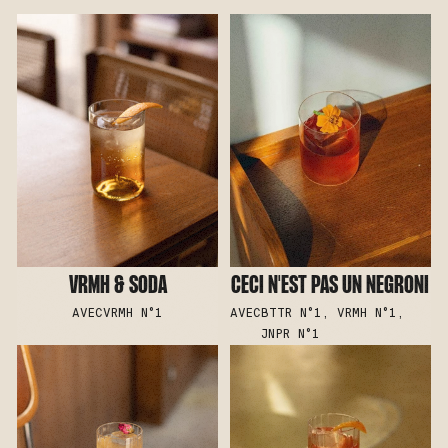
VRMH & SODA
CECI N'EST PAS UN NEGRONI
AVEC
VRMH N°1
AVEC
BTTR N°1, VRMH N°1,
JNPR N°1