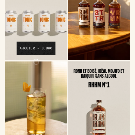
AJOUTER - 8,80€
ROND ET BOISÉ, IDÉAL MOJITO ET
DAIQUIRI SANS ALCOOL
RHHM N°1