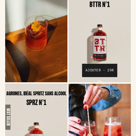
BTTR N°1
AJOUTER - 29€
AGRUMES, IDÉAL SPRITZ SANS ALCOOL
SPRZ N°1
BEST SELLER