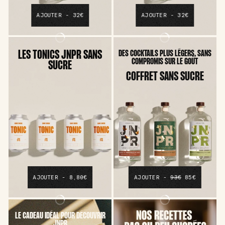
AJOUTER - 32€
AJOUTER - 32€
LES TONICS JNPR SANS
DES COCKTAILS PLUS LÉGERS, SANS
COMPROMIS SUR LE GOÛT
SUCRE
COFFRET SANS SUCRE
AJOUTER - 8,80€
AJOUTER -
93€
85€
LE CADEAU IDÉAL POUR DÉCOUVRIR
JNPR