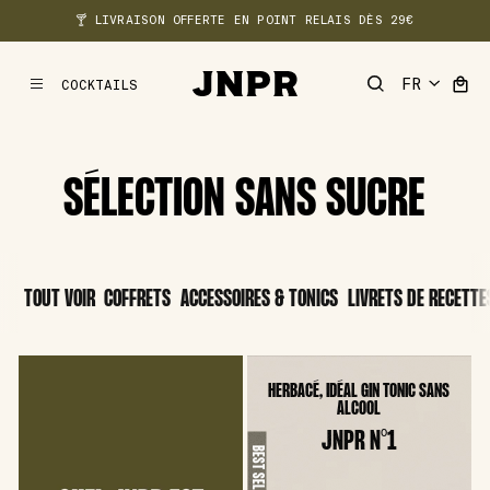
🍸 LIVRAISON OFFERTE EN POINT RELAIS DÈS 29€
COCKTAILS
MENU
SÉLECTION SANS SUCRE
TOUT VOIR
COFFRETS
ACCESSOIRES & TONICS
LIVRETS DE RECETTE
HERBACÉ, IDÉAL GIN TONIC SANS
ALCOOL
JNPR N°1
BEST SELLER