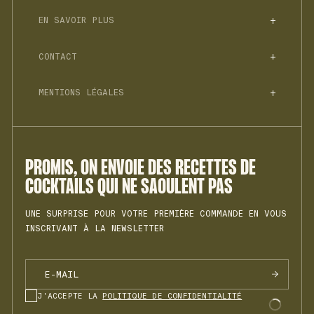
SPIRITUEUX SANS ALCOOL
EN SAVOIR PLUS
SÉLECTION SANS SUCRE
TOUS NOS APÉRITIFS SANS ALCOOL
COFFRETS
FAQ
JNPR N°1
ACCESSOIRES & TONICS
CONTACT
COCKTAILS
LIVRETS DE RECETTES
JNPR N°2
HISTOIRE
HELLO@JNPRSPIRITS.COM
BLOG
JNPR N°3
MENTIONS LÉGALES
PROFESSIONNELS
RECYCLAGE
MON COMPTE
SPRZ N°1
POLITIQUE DE CONFIDENTIALITÉ
REJOINDRE L'ÉQUIPE
BTTR N°1
CONDITIONS GÉNÉRALES DE VENTE
INSTAGRAM
COOKIES
RHHM N°1
MENTIONS LÉGALES
PROMIS, ON ENVOIE DES RECETTES DE
VRMH N°1
COCKTAILS QUI NE SAOULENT PAS
UNE SURPRISE POUR VOTRE PREMIÈRE COMMANDE EN VOUS
INSCRIVANT À LA NEWSLETTER
J'ACCEPTE LA
POLITIQUE DE CONFIDENTIALITÉ