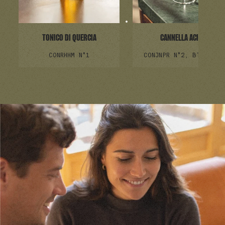
TONICO DI QUERCIA
CANNELLA ACIDA
CON
RHHM N°1
CON
JNPR N°2, BTTR N°1