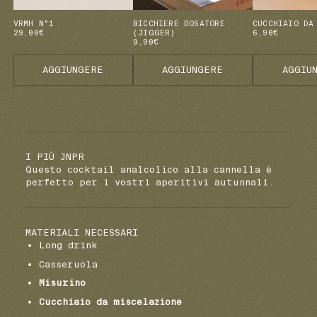
VRMH N°1
BICCHIERE DOSATORE
CUCCHIAIO DA
29,00€
(JIGGER)
6,90€
9,90€
AGGIUNGERE
AGGIUNGERE
AGGIU
I PIÙ JNPR
Questo cocktail analcolico alla cannella è
perfetto per i vostri aperitivi autunnali.
MATERIALI NECESSARI
Long drink
Casseruola
Misurino
Cucchiaio da miscelazione