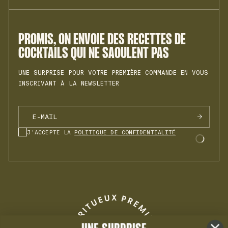
POLITIQUE DE CONFIDENTIALITÉ
REJOINDRE L'ÉQUIPE
BTTR N°1
CONDITIONS GÉNÉRALES DE VENTE
INSTAGRAM
COOKIES
RHHM N°1
MENTIONS LÉGALES
PROMIS, ON ENVOIE DES RECETTES DE
VRMH N°1
COCKTAILS QUI NE SAOULENT PAS
UNE SURPRISE POUR VOTRE PREMIÈRE COMMANDE EN VOUS
INSCRIVANT À LA NEWSLETTER
J'ACCEPTE LA
POLITIQUE DE CONFIDENTIALITÉ