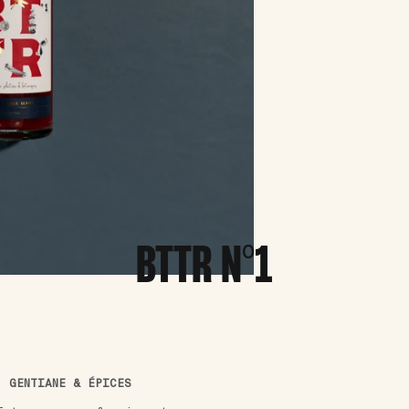
BTTR N°1
, GENTIANE & ÉPICES