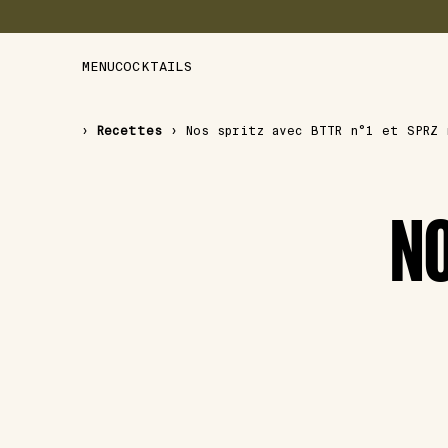
MENU
COCKTAILS
›
Recettes
›
Nos spritz avec BTTR n°1 et SPRZ 
NO