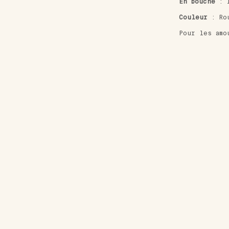
En bouche
: I
Couleur
: Rou
Pour les amo