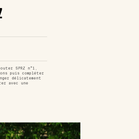
Z
jouter SPRZ n°1,
çons puis compléter
anger délicatement
rer avec une