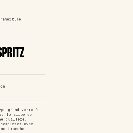
’amertume.
SPRITZ
ron
ype grand verre à
et le sirop de
ne cuillère,
 compléter avec
une tranche