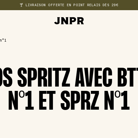
🍸 LIVRAISON OFFERTE EN POINT RELAIS DÈS 29€
n°1
S SPRITZ AVEC B
N°1 ET SPRZ N°1