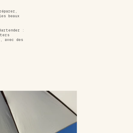
réparer,
les beaux
Bartender :
tters
, avec des