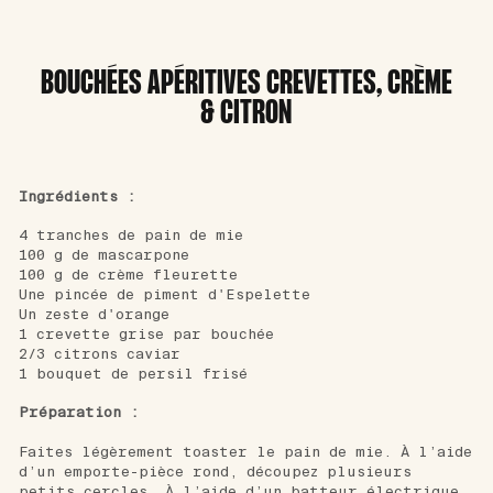
BOUCHÉES APÉRITIVES CREVETTES, CRÈME
& CITRON
Ingrédients :
4 tranches de pain de mie
100 g de mascarpone
100 g de crème fleurette
Une pincée de piment d'Espelette
Un zeste d'orange
1 crevette grise par bouchée
2/3 citrons caviar
1 bouquet de persil frisé
Préparation :
Faites légèrement toaster le pain de mie. À l’aide
d’un emporte-pièce rond, découpez plusieurs
petits cercles. À l’aide d’un batteur électrique,