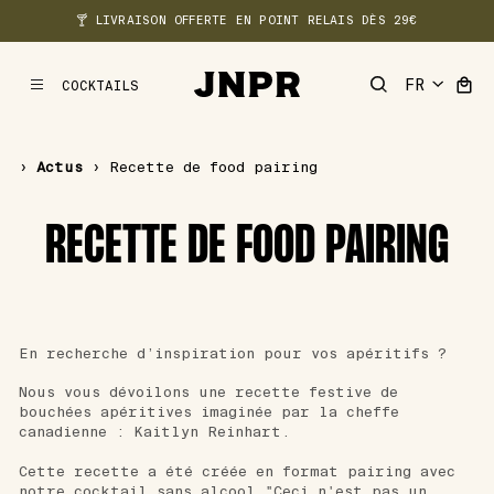
🍸 LIVRAISON OFFERTE EN POINT RELAIS DÈS 29€
COCKTAILS
MENU
›
Actus
›
Recette de food pairing
RECETTE DE FOOD PAIRING
En recherche d’inspiration pour vos apéritifs ?
Nous vous dévoilons une recette festive de
bouchées apéritives imaginée par la cheffe
canadienne : Kaitlyn Reinhart.
Cette recette a été créée en format pairing avec
notre cocktail sans alcool "Ceci n'est pas un