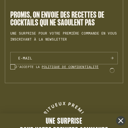
CONDITIONS GÉNÉRALES DE VENTE
INSTAGRAM
COOKIES
RHHM N°1
MENTIONS LÉGALES
PROMIS, ON ENVOIE DES RECETTES DE
VRMH N°1
COCKTAILS QUI NE SAOULENT PAS
UNE SURPRISE POUR VOTRE PREMIÈRE COMMANDE EN VOUS
INSCRIVANT À LA NEWSLETTER
J'ACCEPTE LA
POLITIQUE DE CONFIDENTIALITÉ
UNE SURPRISE