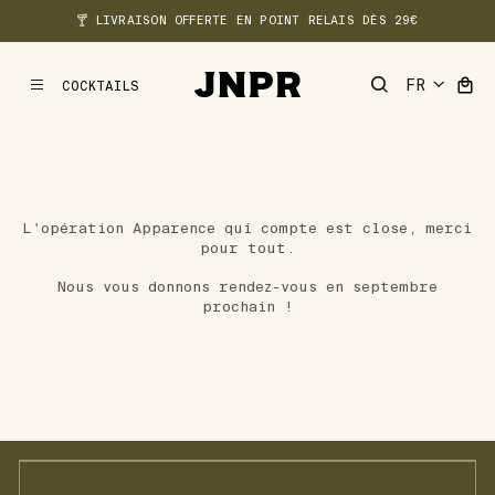
L'OPÉRATION APPARENCE QUI COMPTE EST CLOSE, MERCI POUR TOUT.
🍸 LIVRAISON OFFERTE EN POINT RELAIS DÈS 29€
NOUS VOUS DONNONS RENDEZ-VOUS EN SEPTEMBRE PROCHAIN !
COCKTAILS
MENU
L'opération Apparence qui compte est close, merci
pour tout.
Nous vous donnons rendez-vous en septembre
prochain !