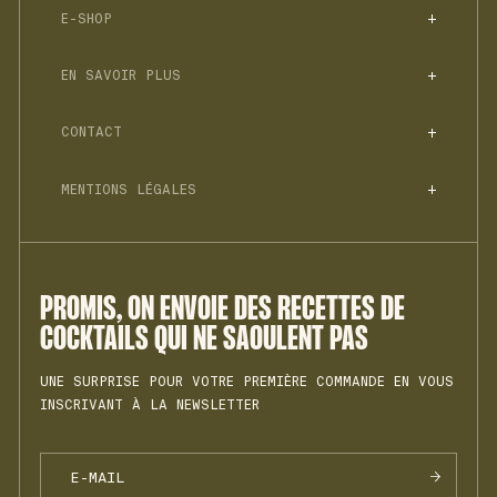
E-SHOP
SPIRITUEUX SANS ALCOOL
EN SAVOIR PLUS
SÉLECTION SANS SUCRE
TOUS NOS APÉRITIFS SANS ALCOOL
COFFRETS
FAQ
JNPR N°1
ACCESSOIRES & TONICS
CONTACT
COCKTAILS
LIVRETS DE RECETTES
JNPR N°2
HISTOIRE
HELLO@JNPRSPIRITS.COM
BLOG
JNPR N°3
MENTIONS LÉGALES
PROFESSIONNELS
RECYCLAGE
MON COMPTE
SPRZ N°1
POLITIQUE DE CONFIDENTIALITÉ
REJOINDRE L'ÉQUIPE
BTTR N°1
CONDITIONS GÉNÉRALES DE VENTE
INSTAGRAM
COOKIES
RHHM N°1
MENTIONS LÉGALES
PROMIS, ON ENVOIE DES RECETTES DE
VRMH N°1
COCKTAILS QUI NE SAOULENT PAS
UNE SURPRISE POUR VOTRE PREMIÈRE COMMANDE EN VOUS
INSCRIVANT À LA NEWSLETTER